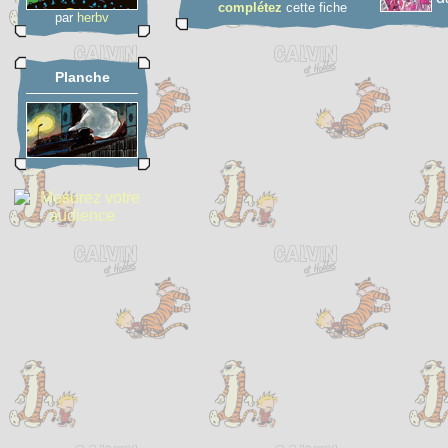
complétez
cette fiche
par
herbv
Planche