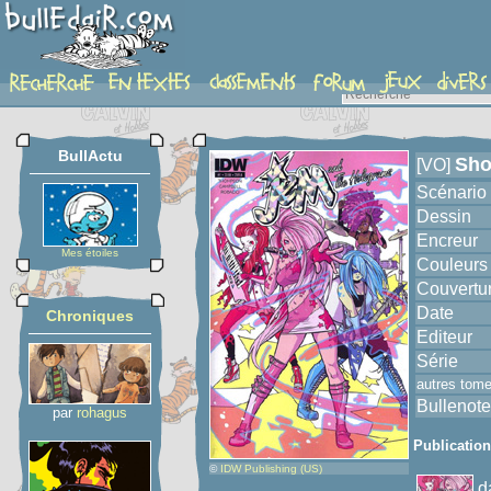
album
BullActu
Sho
[VO]
Scénario
Dessin
Encreur
Mes étoiles
Couleurs
Couvertu
Date
Chroniques
Editeur
Série
autres tom
Bullenote
par
rohagus
Publicatio
©
IDW Publishing (US)
d