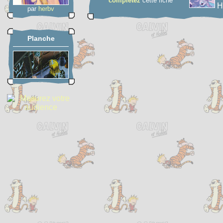
complétez
cette fiche
H
par
herbv
Planche