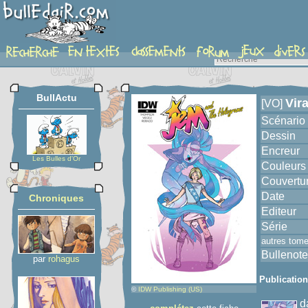
album
BullActu
Vira
[VO]
Scénario
Dessin
Encreur
Les Bulles d'Or
Couleurs
Couvertu
Date
Chroniques
Editeur
Série
autres tom
Bullenote
par
rohagus
Publicatio
©
IDW Publishing (US)
d