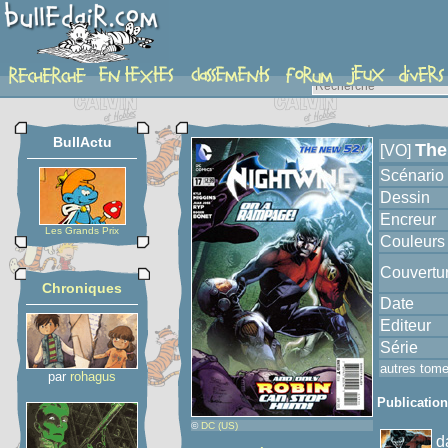
album
BullActu
The
[VO]
Scénario
Dessin
Encreur
Les Grands Prix
Couleurs
Couvertu
Chroniques
Date
Editeur
Série
autres tom
par
rohagus
Publicatio
©
DC (US)
d