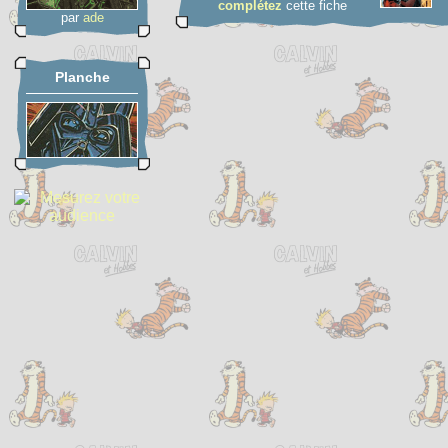
complétez
cette fiche
par
ade
Planche