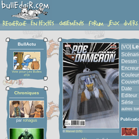
album
BullActu
Le
[VO]
Scénari
Dessin
Encreur
Vote pour Les Bulles
Couleur
d'Or
Couvert
Date
Chroniques
Editeur
Série
autres to
Publicati
par
rohagus
©
Marvel (US)