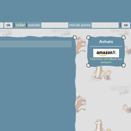
|
|
|
créer
pseudo
mot de passe
Achats
Cherchez cet album sur
amazon