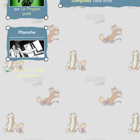
complétez
cette fiche
par
Le Pinguin
punk
Planche