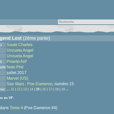
gend Lost
(2ème partie)
o
Soule Charles
Unzueta Angel
Unzueta Angel
s
Prianto Arif
ure
Noto Phil
juillet 2017
Marvel (US)
Star Wars : Poe Dameron
, numéro 15
mes
...
11
|
12
|
13
|
14
|
15
|
16
|
17
|
18
|
19
...
on en VF
:
dans
Tome 4
(Poe Dameron #4)