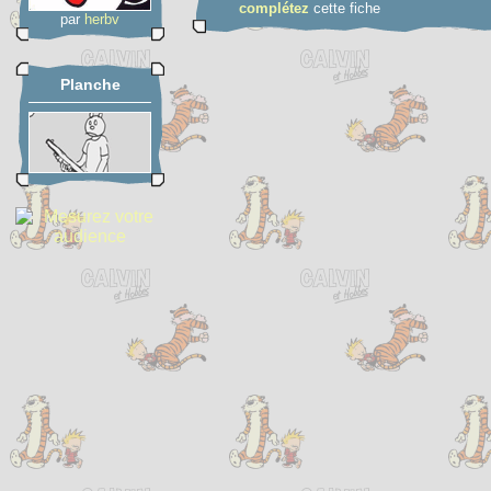
complétez
cette fiche
par
herbv
Planche