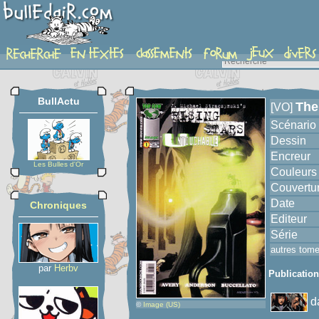
album
BullActu
The
[VO]
Scénario
Dessin
Encreur
Les Bulles d'Or
Couleurs
Couvertu
Date
Chroniques
Editeur
Série
autres tom
par
Herbv
Publicatio
d
©
Image (US)