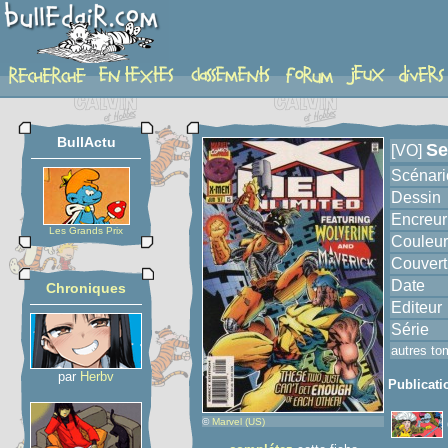
album
BullActu
Se
[VO]
Scénari
Dessin
Encreur
Les Grands Prix
Couleur
Couvert
Date
Chroniques
Editeur
Série
autres to
par
Herbv
Publicati
©
Marvel (US)