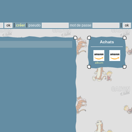
|
|
|
créer
pseudo
mot de passe
Achats
album