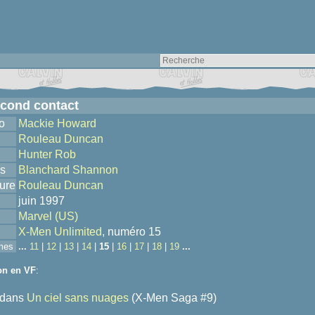
cond contact
o
Mackie Howard
Rouleau Duncan
Hunter Rob
s
Blanchard Shannon
ure
Rouleau Duncan
juin 1997
Marvel (US)
X-Men Unlimited
, numéro 15
mes
...
11
|
12
|
13
|
14
|
15
|
16
|
17
|
18
|
19
...
on en VF
:
dans
Un ciel sans nuages
(X-Men Saga #9)