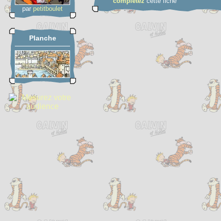
complétez
cette fiche
par
petitboulet
Planche