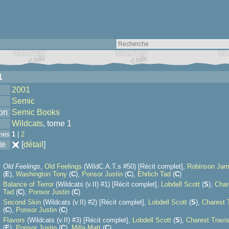
1
2001
Semic
ion
Semic Books
Wildcats
, tome 1
mes
1
|
2
te
[
détail
]
Old Feelings
,
Old Feelings
(WildC.A.T.s #50) [Récit complet],
Robinson Jam
(
E
),
Washington Tony
(
C
),
Ponsor Justin
(
C
),
Ehrlich Tad
(
C
)
Balance of Terror
(Wildcats (v.II) #1) [Récit complet],
Lobdell Scott
(
S
),
Char
Tad
(
C
),
Ponsor Justin
(
C
)
Second Skin
(Wildcats (v.II) #2) [Récit complet],
Lobdell Scott
(
S
),
Charest 
(
C
),
Ponsor Justin
(
C
)
Flavors
(Wildcats (v.II) #3) [Récit complet],
Lobdell Scott
(
S
),
Charest Travi
(
E
),
Ponsor Justin
(
C
),
Milla Matt
(
C
)