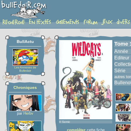
album
BullActu
Tome 
Année
Editeur
Collect
Les Annexes de
Série
Bulledair
autres to
Bulleno
Chroniques
par
Herbv
© Semic
complétez
cette fiche