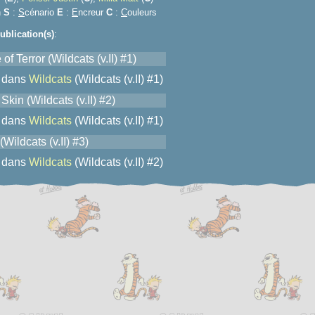
n
S
:
S
cénario
E
:
E
ncreur
C
:
C
ouleurs
ublication(s)
:
of Terror (Wildcats (v.II) #1)
dans
Wildcats
(Wildcats (v.II) #1)
kin (Wildcats (v.II) #2)
dans
Wildcats
(Wildcats (v.II) #1)
(Wildcats (v.II) #3)
dans
Wildcats
(Wildcats (v.II) #2)