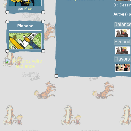
D
:
D
essi
par
Mael
Autre(s) p
Balance 
Planche
Second S
Flavors 