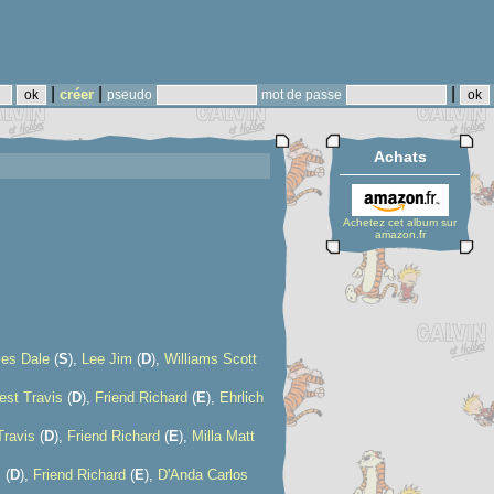
|
|
|
créer
pseudo
mot de passe
Achats
Achetez cet album sur
amazon.fr
es Dale
(
S
),
Lee Jim
(
D
),
Williams Scott
est Travis
(
D
),
Friend Richard
(
E
),
Ehrlich
Travis
(
D
),
Friend Richard
(
E
),
Milla Matt
s
(
D
),
Friend Richard
(
E
),
D'Anda Carlos