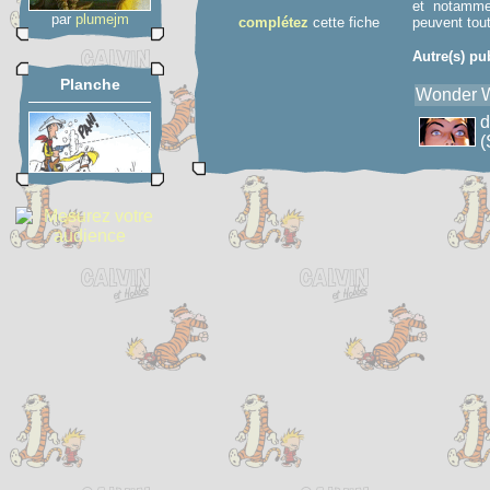
et notamme
par
plumejm
complétez
cette fiche
peuvent tout
Autre(s) pu
Planche
Wonder Wo
(