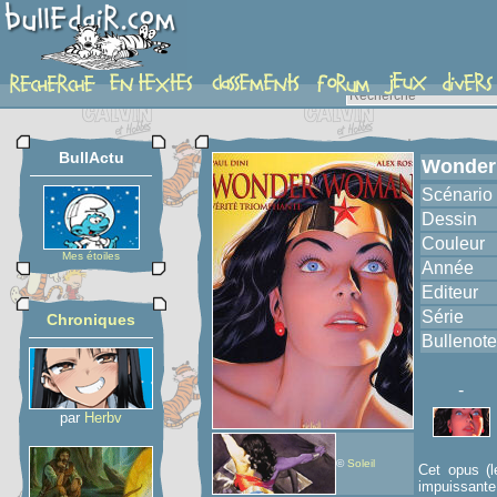
album
BullActu
Wonder 
Scénario
Dessin
Couleur
Mes étoiles
Année
Editeur
Série
Chroniques
Bullenote
-
par
Herbv
©
Soleil
Cet opus (l
impuissante