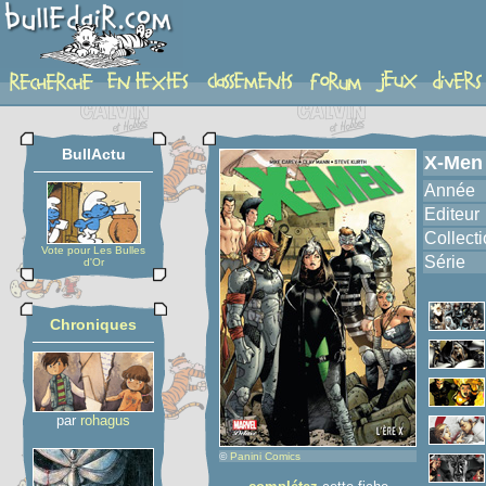
album
BullActu
X-Men 
Année
Editeur
Collect
Vote pour Les Bulles
Série
d'Or
Chroniques
par
rohagus
©
Panini Comics