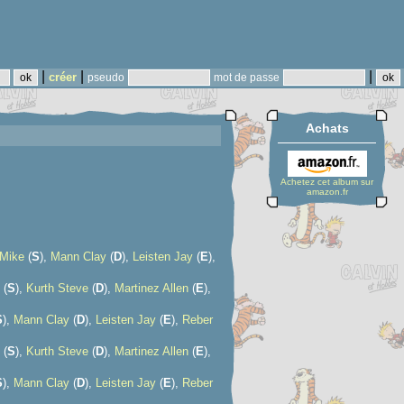
|
|
|
créer
pseudo
mot de passe
Achats
Achetez cet album sur
amazon.fr
 Mike
(
S
),
Mann Clay
(
D
),
Leisten Jay
(
E
),
(
S
),
Kurth Steve
(
D
),
Martinez Allen
(
E
),
S
),
Mann Clay
(
D
),
Leisten Jay
(
E
),
Reber
(
S
),
Kurth Steve
(
D
),
Martinez Allen
(
E
),
S
),
Mann Clay
(
D
),
Leisten Jay
(
E
),
Reber