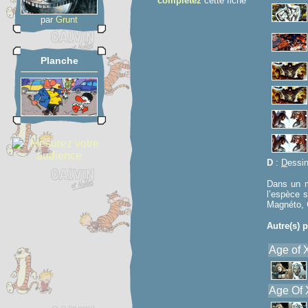
complétez
cette fiche
par
Grunt
Planche
D
:
D
essi
Dans un m
l’espèce 
Magnéto, 
Autre(s) p
Age of 
Age Of X