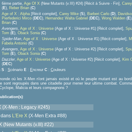
6ème partie,
Age Of X
(New Mutants (v.III) #24) [Récit à Suivre - Fin],
Carey
(
E
),
Reber Brian
(
C
)
Age of X : Alpha
[Récit complet],
Carey Mike
(
S
),
Barberi Carlo
(
D
),
Davidso
Pierfederici Mirco
(
D
E
C
),
Hernandez Walta Gabriel
(
D
E
C
),
Wong Walden
(
E
)
Brian
(
C
)
Avengers
,
Age of X : Universe
(Age of X : Universe #1) [Récit complet],
Spu
Tom
(
E
),
Oback Sonia
(
C
)
Spider-Man
,
Age of X : Universe
(Age of X : Universe #1) [Récit complet],
M
Fabela Antonio
(
C
)
Avengers
,
Age of X : Universe
(Age of X : Universe #2) [Récit complet],
Spu
Tom
(
E
),
Oback Sonia
(
C
)
Dazzler
,
Age of X : Universe
(Age of X : Universe #2) [Récit complet],
Kim 
(
D
E
C
)
n
S
:
S
cénario
E
:
E
ncreur
C
:
C
ouleurs
onde où les X-Men n'ont jamais existé et où le peuple mutant est au bord de
se sont regroupés dans une citadelle pour mener leur ultime combat. Commen
Cyclope, Malicia et leurs compagnons ?
ublication(s)
:
X (X-Men : Legacy #245)
dans
L'Ere X
(X-Men Extra #88)
 (New Mutants (v.III) #22)