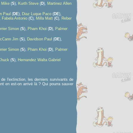
 Mike
(
S
),
Kurth Steve
(
D
),
Martinez Allen
n Paul
(
D
E
),
Diaz Luque Paco
(
D
E
),
,
Fabela Antonio
(
C
),
Milla Matt
(
C
),
Reber
rrier Simon
(
S
),
Pham Khoi
(
D
),
Palmer
cCann Jim
(
S
),
Davidson Paul
(
D
E
),
rrier Simon
(
S
),
Pham Khoi
(
D
),
Palmer
Chuck
(
S
),
Hernandez Walta Gabriel
 l'extinction, les derniers survivants de
t en est-on arrivé là ? Qui pourra sauver