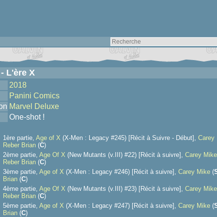
- L'ère X
2018
Panini Comics
ion
Marvel Deluxe
One-shot !
1ère partie,
Age of X
(X-Men : Legacy #245) [Récit à Suivre - Début],
Carey
Reber Brian
(
C
)
2ème partie,
Age Of X
(New Mutants (v.III) #22) [Récit à suivre],
Carey Mike
Reber Brian
(
C
)
3ème partie,
Age of X
(X-Men : Legacy #246) [Récit à suivre],
Carey Mike
(
Brian
(
C
)
4ème partie,
Age Of X
(New Mutants (v.III) #23) [Récit à suivre],
Carey Mike
Reber Brian
(
C
)
5ème partie,
Age of X
(X-Men : Legacy #247) [Récit à suivre],
Carey Mike
(
Brian
(
C
)