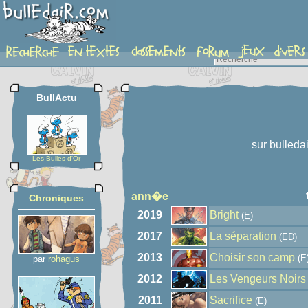
auteur
BullActu
sur bulleda
Les Bulles d'Or
ann�e
Chroniques
2019
Bright
(E)
2017
La séparation
(ED)
2013
Choisir son camp
(E
par
rohagus
2012
Les Vengeurs Noirs
2011
Sacrifice
(E)