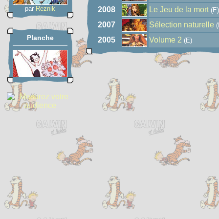
par
Reznik
2008
Le Jeu de la mort
(E)
2007
Sélection naturelle
(
Planche
2005
Volume 2
(E)