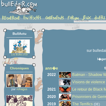
auteur
BullActu
sur bulleda
Les Bulles d'Or
l�ge
t
Chroniques
ann�e
2022
Batman - Shadow W
Visions de violence
par
rohagus
2021
Le retour de Black 
2020
Prisonniers de Gem
2019
The Terrifics
(DE)