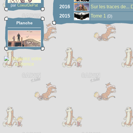
par
CoeurDePat
2016
Sur les traces de...
2015
Tome 1
(D)
Planche