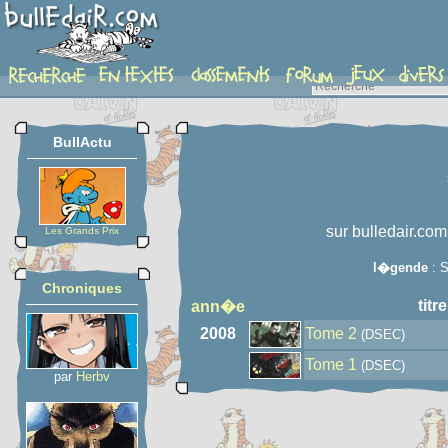
auteur
BullActu
sur bulledair.com
Les Grands Prix
l�gende
: S
Chroniques
titre
ann�e
2008
Tome 2
(DSEC)
Tome 1
(DSEC)
par
Herbv