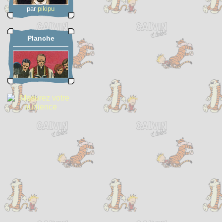
par
pikipu
Planche