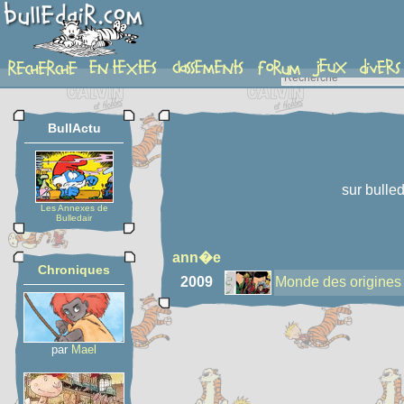
auteur
BullActu
sur bulle
Les Annexes de
Bulledair
ann�e
Chroniques
2009
Monde des origines
par
Mael