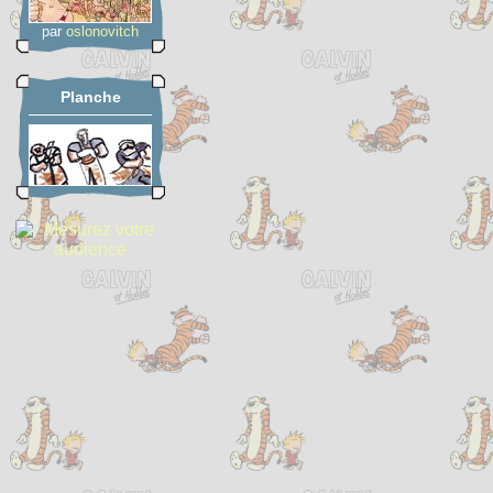
par
oslonovitch
Planche