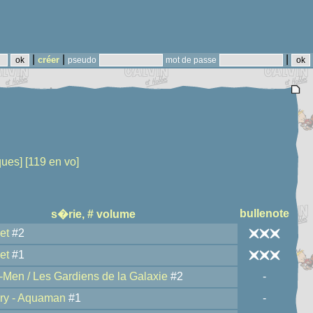
|
|
|
créer
pseudo
mot de passe
ques]
[119 en vo]
bullenote
s�rie, # volume
et
#2
et
#1
-Men / Les Gardiens de la Galaxie
#2
-
rry - Aquaman
#1
-