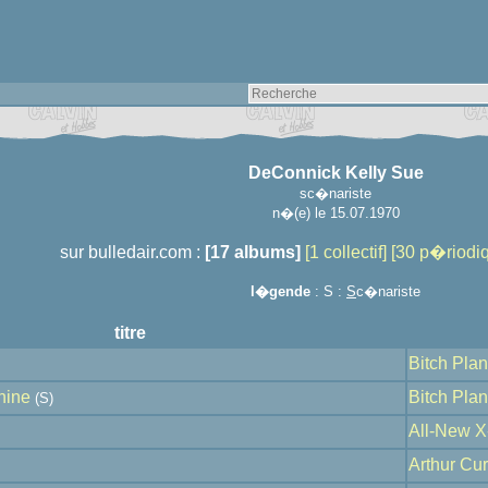
DeConnick Kelly Sue
sc�nariste
n�(e) le 15.07.1970
sur bulledair.com :
[17 albums]
[1 collectif]
[30 p�riodi
l�gende
: S :
S
c�nariste
titre
Bitch Plan
hine
Bitch Plan
(S)
All-New X
Arthur Cu