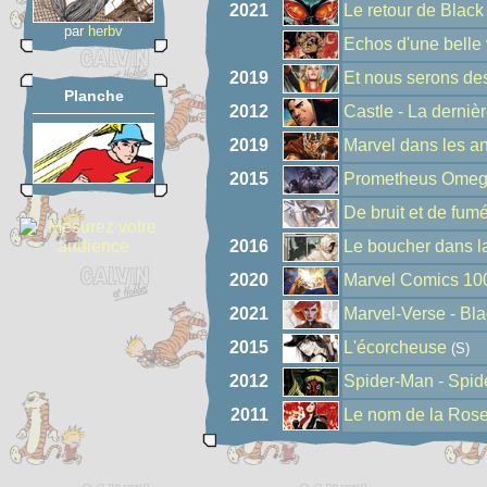
2021
Le retour de Blac
par
herbv
Echos d'une belle 
2019
Et nous serons des
Planche
2012
Castle - La derniè
2019
Marvel dans les a
2015
Prometheus Ome
De bruit et de fum
2016
Le boucher dans la
2020
Marvel Comics 10
2021
Marvel-Verse - Bl
2015
L'écorcheuse
(S)
2012
Spider-Man - Spide
2011
Le nom de la Ros