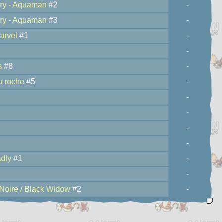
rry - Aquaman
#2
-
rry - Aquaman
#3
-
arvel
#1
-
-
s
#8
-
la roche
#5
-
-
-
-
-
adly
#1
-
-
Noire / Black Widow
#2
-