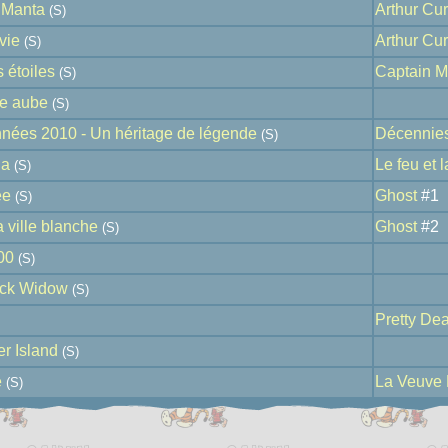
k Manta
Arthur Cu
(S)
vie
Arthur Cu
(S)
 étoiles
Captain M
(S)
re aube
(S)
nnées 2010 - Un héritage de légende
Décennie
(S)
ga
Le feu et 
(S)
ée
Ghost
#1
(S)
 ville blanche
Ghost
#2
(S)
00
(S)
ack Widow
(S)
Pretty De
r Island
(S)
e
La Veuve 
(S)