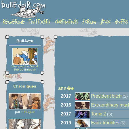
auteur
BullActu
Vote pour Le Grand
Prix de Bulledair
Chroniques
ann�e
2017
President bitch
(S)
2016
Extraordinary mac
par
rohagus
2017
Tome 2
(S)
2019
Eaux troubles
(S)