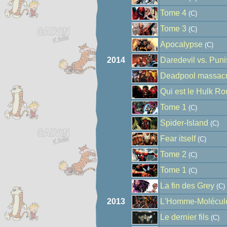
Tome 4
(C)
Tome 3
(C)
Apocalypse
(C)
2014
Daredevil vs. Punis
Deadpool massacr
Qui est le Hulk R
Tome 1
(C)
Spider-Island
(C)
Fear itself
(C)
Tome 2
(C)
Tome 1
(C)
La fin des Grey
(C)
2013
L'Homme-Molécul
Le dernier fils
(C)