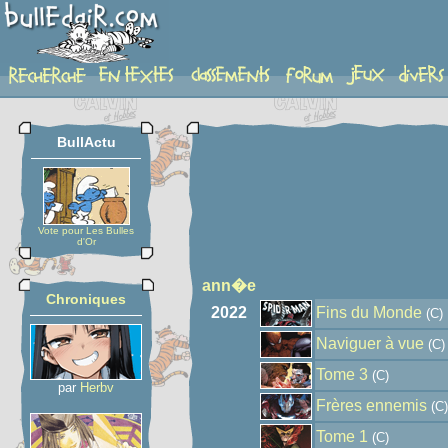
auteur
BullActu
Vote pour Les Bulles
d'Or
ann�e
Chroniques
2022
Fins du Monde
(C)
Naviguer à vue
(C)
Tome 3
(C)
par
Herbv
Frères ennemis
(C)
Tome 1
(C)