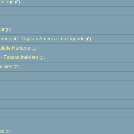
éritage
(C)
ur
(C)
nnées 50 - Captain America - La légende
(C)
adelle Hurlante
(C)
 Espace intérieur
(C)
mistes
(C)
as
(C)