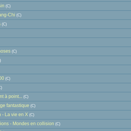
in
(C)
ang-Chi
(C)
s
(C)
hoses
(C)
)
00
(C)
)
t à point...
(C)
ge fantastique
(C)
 - La vie en X
(C)
ons - Mondes en collision
(C)