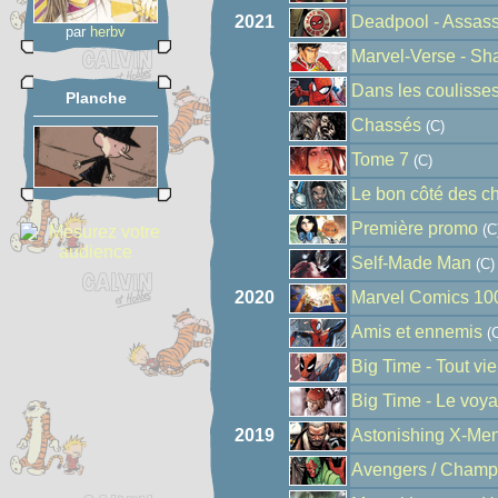
2021
Deadpool - Assass
par
herbv
Marvel-Verse - Sh
Dans les coulisse
Planche
Chassés
(C)
Tome 7
(C)
Le bon côté des c
Première promo
(C
Self-Made Man
(C)
2020
Marvel Comics 10
Amis et ennemis
(C
Big Time - Tout vien
Big Time - Le voya
2019
Astonishing X-Men
Avengers / Champi