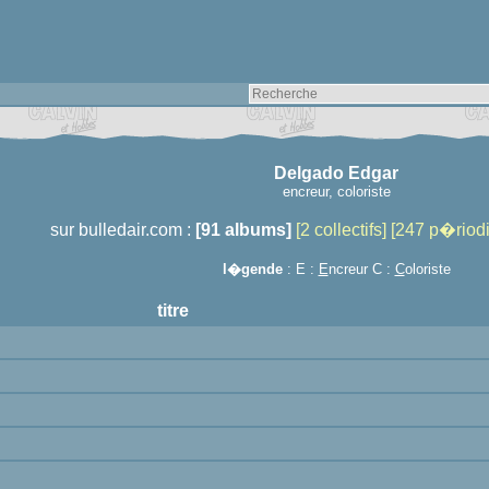
Delgado Edgar
encreur, coloriste
sur bulledair.com :
[91 albums]
[2 collectifs]
[247 p�riod
l�gende
: E :
E
ncreur C :
C
oloriste
titre