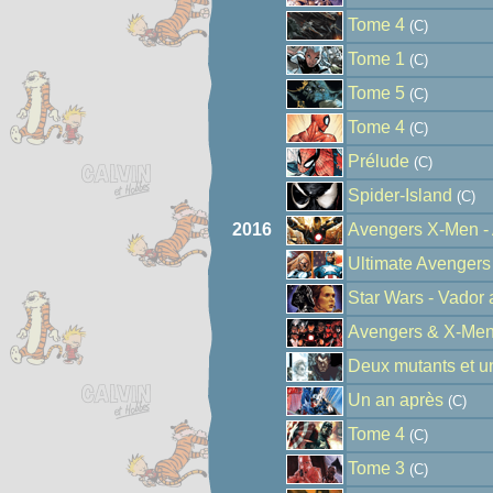
Tome 4
(C)
Tome 1
(C)
Tome 5
(C)
Tome 4
(C)
Prélude
(C)
Spider-Island
(C)
2016
Avengers X-Men - 
Ultimate Avengers
Star Wars - Vador 
Avengers & X-Men
Deux mutants et un
Un an après
(C)
Tome 4
(C)
Tome 3
(C)