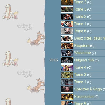
Tome 2
(C)
Tome 3
(C)
Tome 2
(C)
Tome 1
(C)
Tome 6
(C)
Deux cités, deux
Requiem
(C)
Wolverine
(C)
2015
Original Sin
(C)
Tome 4
(C)
Tome 3
(C)
Tome 1
(C)
Spectres à Gogo
(
Possession
(C)
Tome 5
(C)