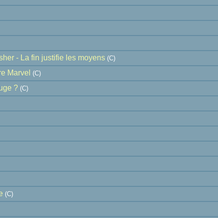
her - La fin justifie les moyens
(C)
e Marvel
(C)
ouge ?
(C)
e
(C)