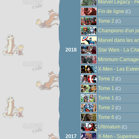
Marvel Legacy - H
Fin de ligne
(C)
Tome 2
(C)
Champions d'un jo
Marvel dans les a
2018
Star Wars - La Cit
Minimum Carnage -
X-Men - Les Extré
Tome 2
(C)
Tome 1
(C)
Tome 1
(C)
Tome 2
(C)
Tome 6
(C)
Ultimatum
(C)
2017
X-Men - Supernov