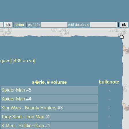
|
|
|
créer
pseudo
mot de passe
iques]
[439 en vo]
bullenote
s�rie, # volume
Spider-Man
#5
-
Spider-Man
#4
-
Star Wars - Bounty Hunters
#3
-
Tony Stark - Iron Man
#2
-
X-Men - Hellfire Gala
#1
-