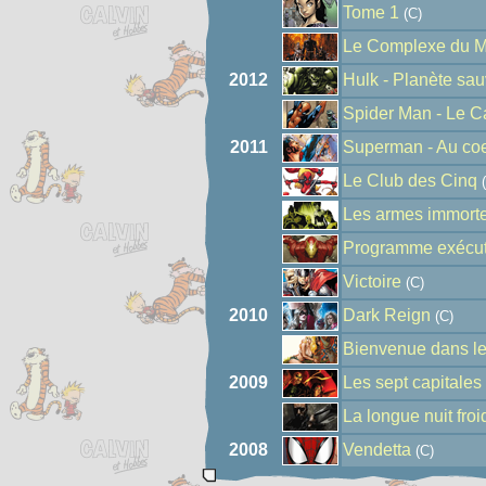
Tome 1
(C)
Le Complexe du M
2012
Hulk - Planète sa
Spider Man - Le 
2011
Superman - Au coe
Le Club des Cinq
(
Les armes immorte
Programme exécut
Victoire
(C)
2010
Dark Reign
(C)
Bienvenue dans l
2009
Les sept capitales
La longue nuit froi
2008
Vendetta
(C)