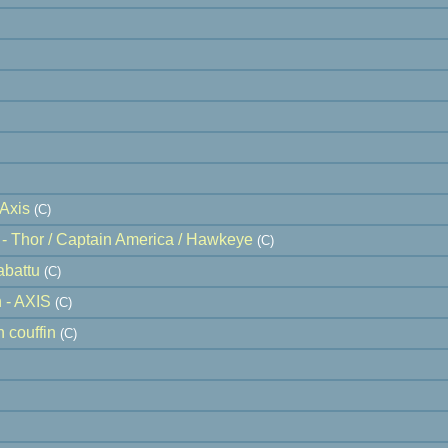
Axis
(C)
 - Thor / Captain America / Hawkeye
(C)
abattu
(C)
 - AXIS
(C)
 couffin
(C)