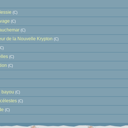
essie
(C)
uvage
(C)
Cauchemar
(C)
ur de la Nouvelle Krypton
(C)
C)
lles
(C)
ion
(C)
e bayou
(C)
 célestes
(C)
de
(C)