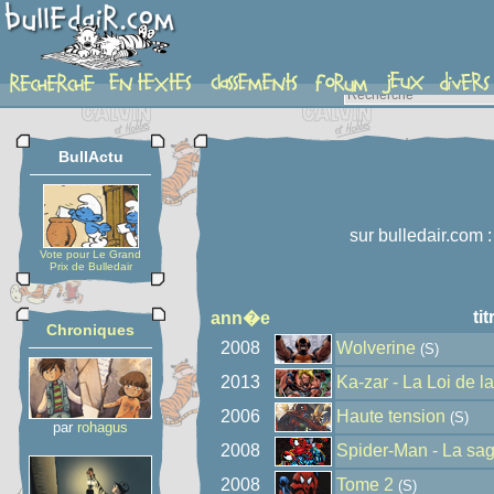
auteur
BullActu
sur bulledair.com 
Vote pour Le Grand
Prix de Bulledair
tit
ann�e
Chroniques
2008
Wolverine
(S)
2013
Ka-zar - La Loi de l
2006
Haute tension
(S)
par
rohagus
2008
Spider-Man - La sag
2008
Tome 2
(S)