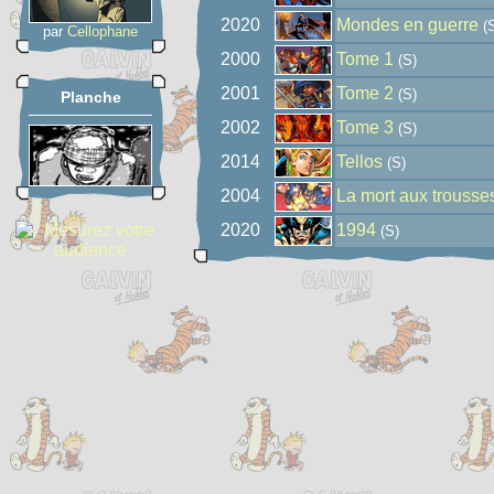
2020
Mondes en guerre
(S
par
Cellophane
2000
Tome 1
(S)
2001
Tome 2
(S)
Planche
2002
Tome 3
(S)
2014
Tellos
(S)
2004
La mort aux trousse
2020
1994
(S)