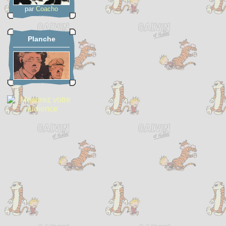
par
Coacho
Planche