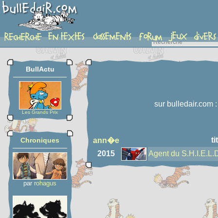
auteur
BullActu
sur bulledair.com 
Les Grands Prix
ti
Chroniques
ann�e
2015
Agent du S.H.I.E.L.
par
rohagus