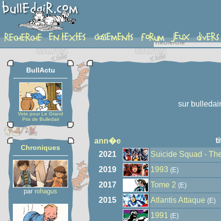
auteur
BullActu
sur bulledai
Vote pour Le Grand
Prix de Bulledair
t
ann�e
Chroniques
2021
Suicide Squad - The
2019
1993
(E)
2017
Tome 2
(E)
par
rohagus
2015
Atlantis Attaque
(E)
1991
(E)