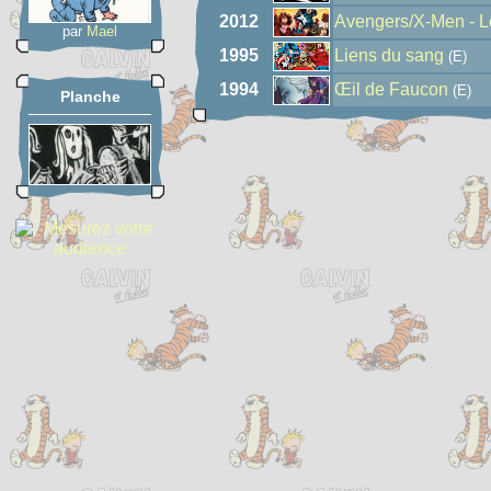
2012
Avengers/X-Men - L
par
Mael
1995
Liens du sang
(E)
1994
Œil de Faucon
(E)
Planche