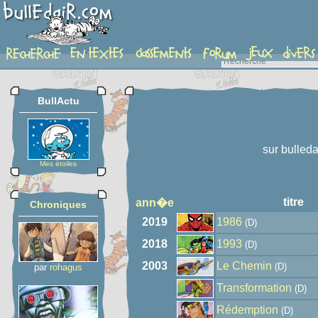
auteur
BullActu
sur bulleda
Mes étoiles
titre
ann�e
Chroniques
2019
1986
(D)
2018
1993
(D)
2003
Le Chemin
(D)
par
rohagus
Transformation
(D)
Rédemption
(D)