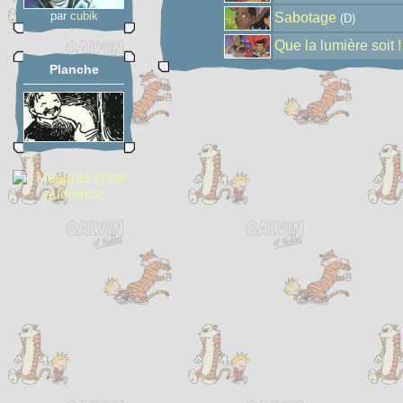
par
cubik
Sabotage
(D)
Que la lumière soit !
Planche