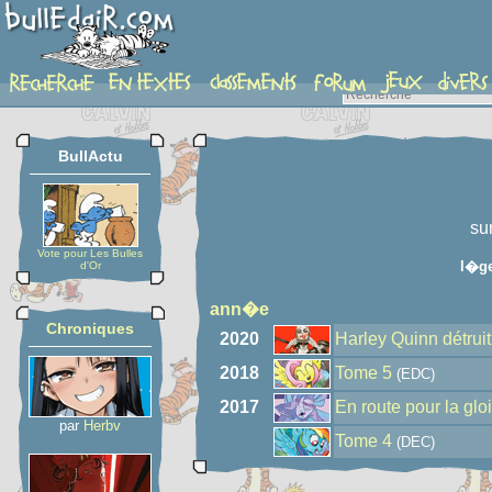
auteur
BullActu
su
Vote pour Les Bulles
l�g
d'Or
ann�e
Chroniques
2020
Harley Quinn détruit
2018
Tome 5
(EDC)
2017
En route pour la glo
par
Herbv
Tome 4
(DEC)