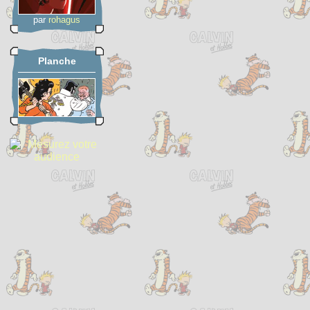
par
rohagus
Planche