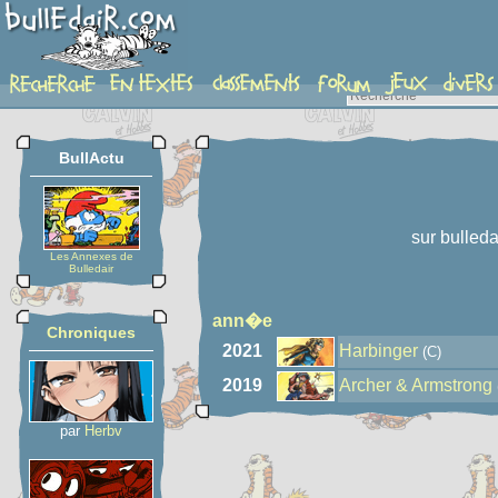
auteur
BullActu
sur bulleda
Les Annexes de
Bulledair
ann�e
Chroniques
2021
Harbinger
(C)
2019
Archer & Armstrong
par
Herbv