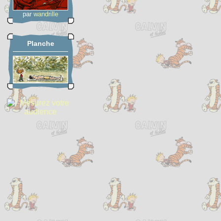
par
wandrille
Planche