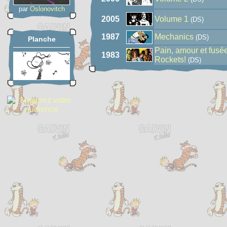
par
Oslonovitch
2005
Volume 1
(DS)
1987
Mechanics
(DS)
Planche
Pain, amour et fusé
1983
Rockets!
(DS)