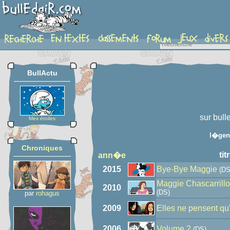
auteur
BullActu
sur bull
Mes étoiles
l�gen
Chroniques
tit
ann�e
2015
Bye-Bye Maggie
(DS
Maggie Chascarrill
2010
(DS)
par
rohagus
2009
Elles ne pensent qu
2006
Volume 2
(DS)