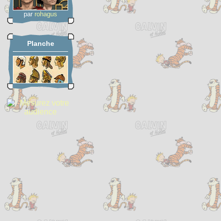
par
rohagus
Planche