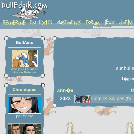
auteur
BullActu
sur bull
Vote pour Le Grand
Prix de Bulledair
l�gen
Chroniques
t
ann�e
2023
Comics Swipes
(D)
par
Herbv