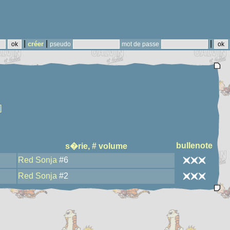
|
|
|
créer
pseudo
mot de passe
]
bullenote
s�rie, # volume
Red Sonja
#6
Red Sonja
#2