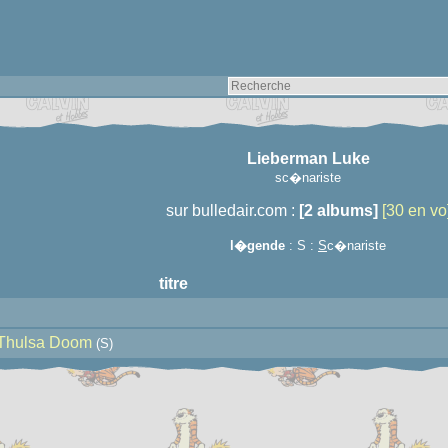
Lieberman Luke
sc�nariste
sur bulledair.com :
[2 albums]
[30 en vo
l�gende
: S :
S
c�nariste
titre
 Thulsa Doom
(S)