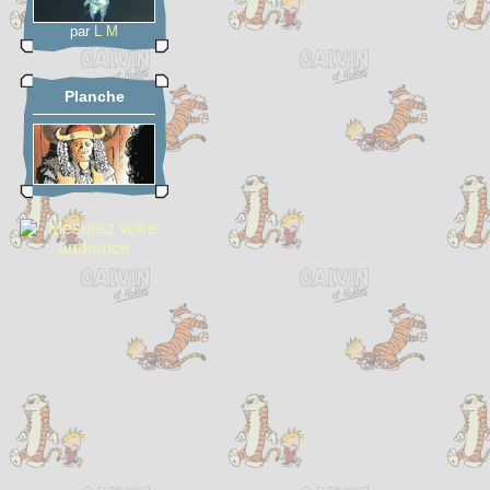
par
L M
Planche