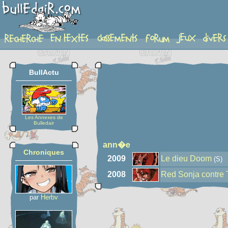
auteur
BullActu
Les Annexes de
Bulledair
ann�e
Chroniques
2009
Le dieu Doom
(S)
2008
Red Sonja contre
par
Herbv