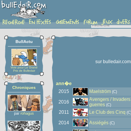
auteur
BullActu
sur bulledair.com
Vote pour Le Grand
Prix de Bulledair
ann�e
Chroniques
2015
Maelström
(C)
Avengers / Invaders
2016
guerres
(C)
2011
Le Club des Cinq
(C
par
rohagus
2014
Assiégés
(C)