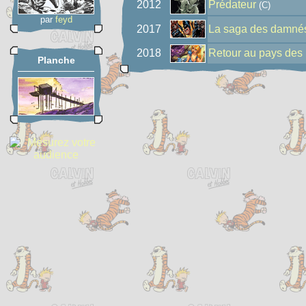
2012
Prédateur
(C)
par
feyd
2017
La saga des damné
2018
Retour au pays des 
Planche