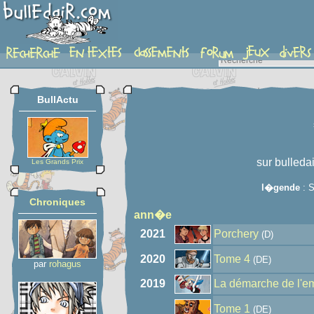
auteur
BullActu
sur bulleda
Les Grands Prix
l�gende
: S
Chroniques
ann�e
2021
Porchery
(D)
2020
Tome 4
(DE)
par
rohagus
2019
La démarche de l'e
Tome 1
(DE)