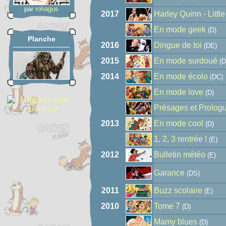
par
rohagus
2017
Harley Quinn - Littl
En mode geek
(D)
Planche
2016
Dingue de toi
(DE)
2015
En mode surdoué
(D
2014
En mode écolo
(DC)
En mode love
(D)
Présages et Prolog
2013
En mode cool
(D)
1, 2, 3 rentrée !
(E)
2012
Bulletin météo
(E)
Garance
(DS)
2011
Buzz scolaire
(E)
2010
Tome 7
(D)
Mamy blues
(D)