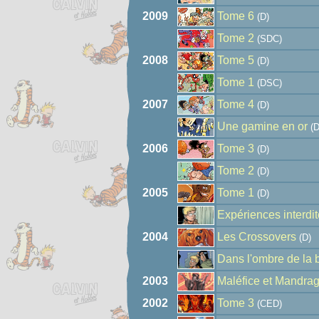
2009
Tome 6
(D)
Tome 2
(SDC)
2008
Tome 5
(D)
Tome 1
(DSC)
2007
Tome 4
(D)
Une gamine en or
(D
2006
Tome 3
(D)
Tome 2
(D)
2005
Tome 1
(D)
Expériences interdi
2004
Les Crossovers
(D)
Dans l'ombre de la 
2003
Maléfice et Mandra
2002
Tome 3
(CED)