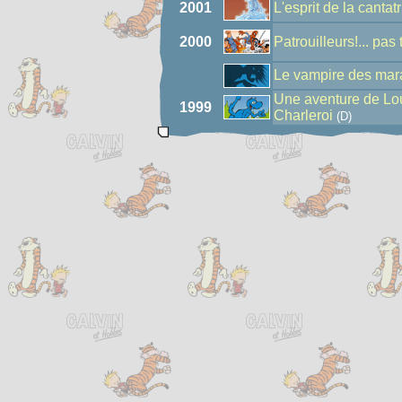
2001
L'esprit de la cantat
2000
Patrouilleurs!... pas 
Le vampire des mar
Une aventure de Lou
1999
Charleroi
(D)