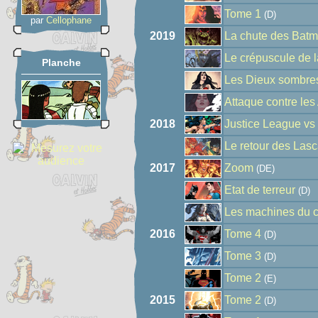
Tome 1
(D)
par
Cellophane
2019
La chute des Bat
Le crépuscule de 
Planche
Les Dieux sombre
Attaque contre le
2018
Justice League vs
Le retour des Lasc
2017
Zoom
(DE)
Etat de terreur
(D)
Les machines du 
2016
Tome 4
(D)
Tome 3
(D)
Tome 2
(E)
2015
Tome 2
(D)