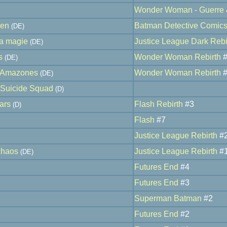
Wonder Woman - Guerre
men
Batman Detective Comic
(DE)
la magie
Justice League Dark Rebi
(DE)
s
Wonder Woman Rebirth
#
(DE)
s Amazones
Wonder Woman Rebirth
#
(DE)
 Suicide Squad
(D)
ars
Flash Rebirth
#3
(D)
Flash
#7
Justice League Rebirth
#
chaos
Justice League Rebirth
#
(DE)
Futures End
#4
Futures End
#3
Superman Batman
#2
Futures End
#2