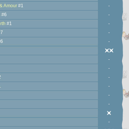
 & Amour
#1
-
s
#6
-
rth
#1
-
7
-
6
-
-
-
2
-
1
-
-
-
-