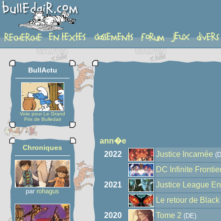
auteur
BullActu
Vote pour Le Grand
Prix de Bulledair
ann�e
Chroniques
2022
Justice Incarnée
(D
DC Infinite Frontie
2021
Justice League En
par
rohagus
Le retour de Blac
2020
Tome 2
(DE)