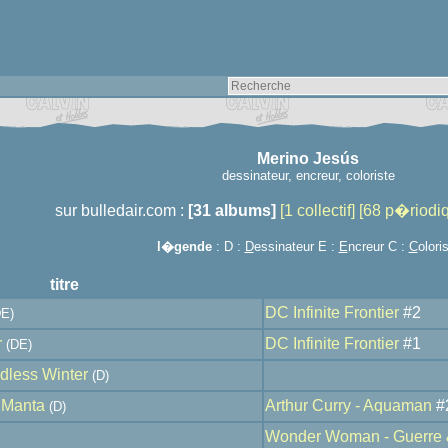
Merino Jesús
dessinateur, encreur, coloriste
sur bulledair.com :
[31 albums]
[1 collectif]
[68 p�riodi
l�gende
: D :
D
essinateur E :
E
ncreur C :
C
olori
titre
DC Infinite Frontier
#2
E)
r
DC Infinite Frontier
#1
(DE)
dless Winter
(D)
k Manta
Arthur Curry - Aquaman
#
(D)
Wonder Woman - Guerre