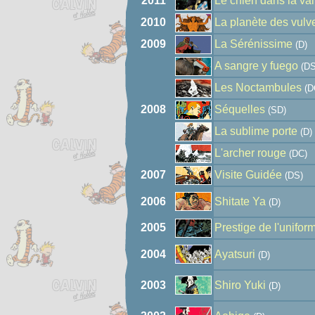
2011
Le chien dans la v
2010
La planète des vulv
2009
La Sérénissime
(D)
A sangre y fuego
(DS
Les Noctambules
(D
2008
Séquelles
(SD)
La sublime porte
(D)
L'archer rouge
(DC)
2007
Visite Guidée
(DS)
2006
Shitate Ya
(D)
2005
Prestige de l'unifor
2004
Ayatsuri
(D)
2003
Shiro Yuki
(D)