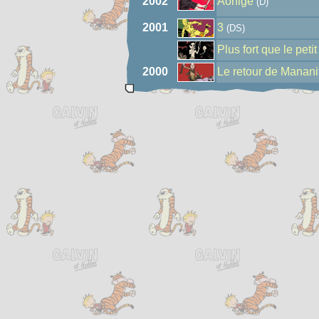
2002
Aohige
(D)
2001
3
(DS)
Plus fort que le peti
2000
Le retour de Manani