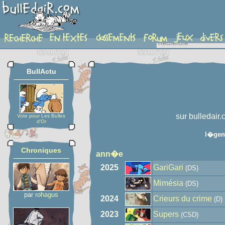
auteur
BullActu
sur bulledair.
Vote pour Les Bulles
d'Or
l�gen
Chroniques
ann�e
2025
GariGari
(DS)
Mimésia
(DS)
par
rohagus
2024
Crieurs du crime
(D)
2023
Supers
(CSD)