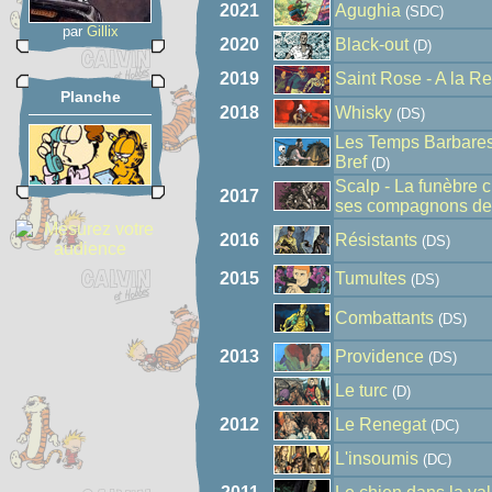
2021
Agughia
(SDC)
par
Gillix
2020
Black-out
(D)
2019
Saint Rose - A la R
Planche
2018
Whisky
(DS)
Les Temps Barbares
Bref
(D)
Scalp - La funèbre 
2017
ses compagnons de
2016
Résistants
(DS)
2015
Tumultes
(DS)
Combattants
(DS)
2013
Providence
(DS)
Le turc
(D)
2012
Le Renegat
(DC)
L'insoumis
(DC)