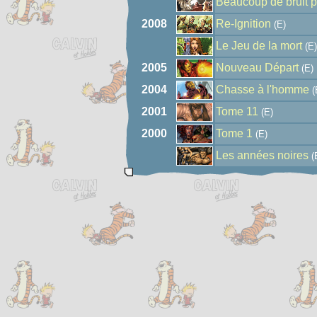
Beaucoup de bruit p
2008
Re-Ignition
(E)
Le Jeu de la mort
(E)
2005
Nouveau Départ
(E)
2004
Chasse à l'homme
(
2001
Tome 11
(E)
2000
Tome 1
(E)
Les années noires
(