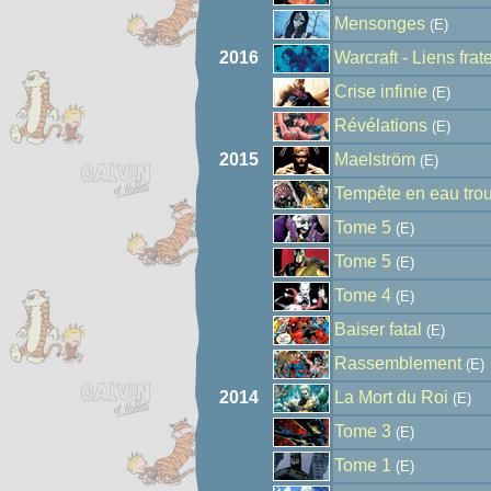
Mensonges
(E)
2016
Warcraft - Liens frat
Crise infinie
(E)
Révélations
(E)
2015
Maelström
(E)
Tempête en eau tro
Tome 5
(E)
Tome 5
(E)
Tome 4
(E)
Baiser fatal
(E)
Rassemblement
(E)
2014
La Mort du Roi
(E)
Tome 3
(E)
Tome 1
(E)