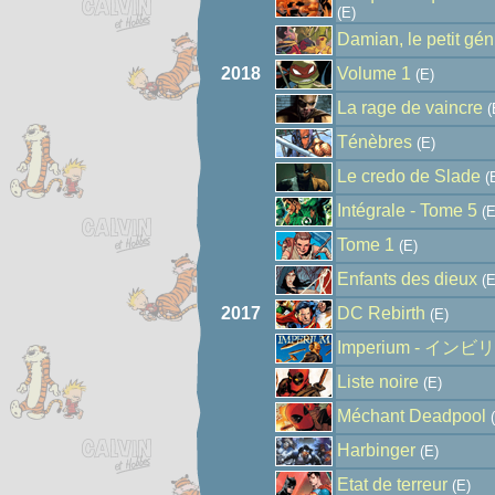
(E)
Damian, le petit gén
2018
Volume 1
(E)
La rage de vaincre
(
Ténèbres
(E)
Le credo de Slade
(
Intégrale - Tome 5
(E
Tome 1
(E)
Enfants des dieux
(E
2017
DC Rebirth
(E)
Imperium - イン
Liste noire
(E)
Méchant Deadpool
(
Harbinger
(E)
Etat de terreur
(E)