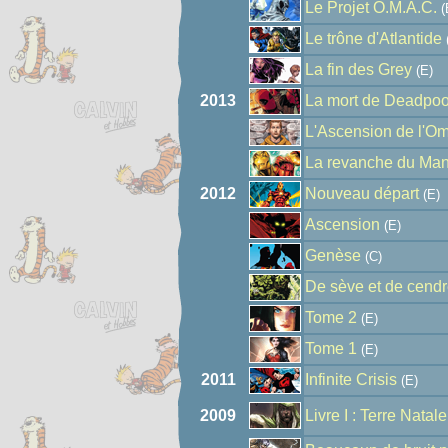
Le Projet O.M.A.C.
(
Le trône d'Atlantide
La fin des Grey
(E)
2013
La mort de Deadpoo
L'Ascension de l'O
La revanche du Man
2012
Nouveau départ
(E)
Ascension
(E)
Genèse
(C)
De sève et de cend
Tome 2
(E)
Tome 1
(E)
2011
Infinite Crisis
(E)
2009
Livre I : Terre Natale