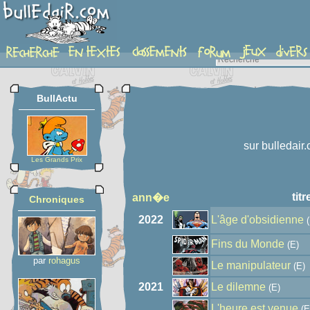
auteur
BullActu
sur bulledair
Les Grands Prix
titr
ann�e
Chroniques
2022
L'âge d'obsidienne
(
Fins du Monde
(E)
par
rohagus
Le manipulateur
(E)
2021
Le dilemne
(E)
L'heure est venue
(E