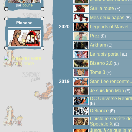
par
bourle
Sur la route
(E)
Mes deux papas
(E)
Planche
2020
Legends of Marvel 
Prez
(E)
Arkham
(E)
Le rubis portail
(E)
Bizarro 2.0
(E)
Tome 3
(E)
2019
Stan Lee rencontre..
Je suis Iron Man
(E)
DC Universe Rebirth
(E)
Défiance
(E)
L'histoire secrète de
Spéciale X
(E)
Jusqu'à ce que la m