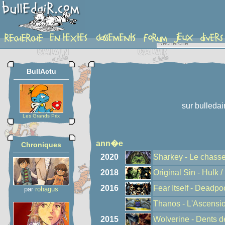
auteur
BullActu
sur bulledai
Les Grands Prix
ann�e
Chroniques
2020
Sharkey - Le chasse
2018
Original Sin - Hulk /
2016
Fear Itself - Deadp
par
rohagus
Thanos - L'Ascensi
2015
Wolverine - Dents 