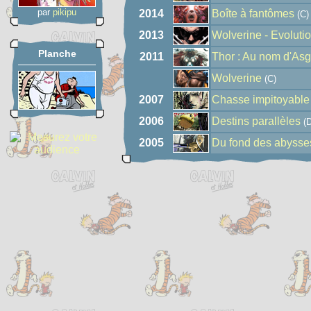
par
pikipu
2014
Boîte à fantômes
(C)
2013
Wolverine - Evoluti
Planche
2011
Thor : Au nom d'As
Wolverine
(C)
2007
Chasse impitoyable
2006
Destins parallèles
(D
2005
Du fond des abysse