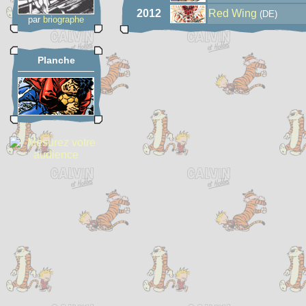
2012
Red Wing
(DE)
par
briographe
Planche