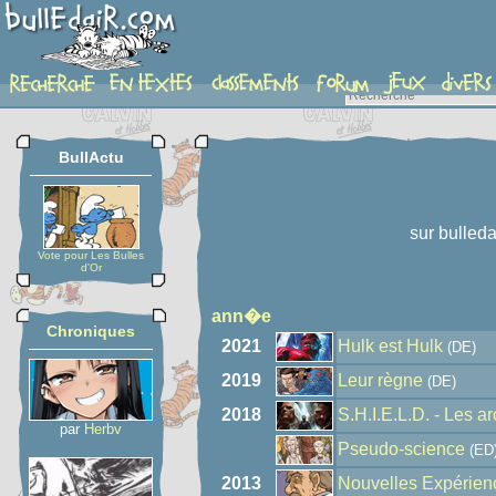
auteur
BullActu
sur bulleda
Vote pour Les Bulles
d'Or
ann�e
Chroniques
2021
Hulk est Hulk
(DE)
2019
Leur règne
(DE)
2018
S.H.I.E.L.D. - Les ar
par
Herbv
Pseudo-science
(ED
2013
Nouvelles Expérien