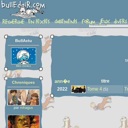
auteur
BullActu
s
Mes étoiles
titre
ann�e
Chroniques
2022
Tome 4
T
(S)
par
rohagus