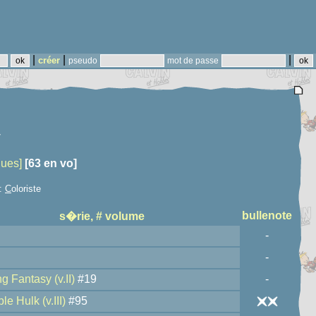
|
|
|
créer
pseudo
mot de passe
7
ques]
[63 en vo]
 :
C
oloriste
bullenote
s�rie, # volume
-
-
 Fantasy (v.II)
#19
-
le Hulk (v.III)
#95