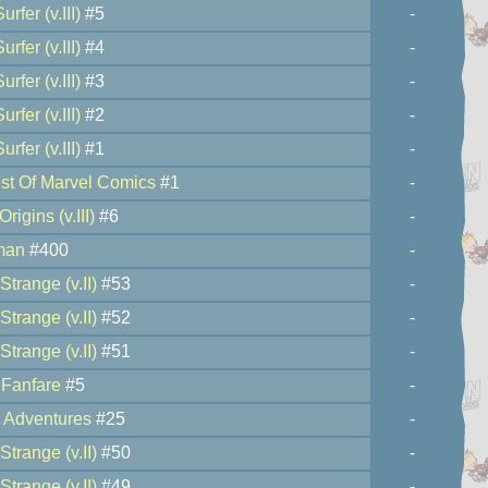
urfer (v.III)
#5
-
urfer (v.III)
#4
-
urfer (v.III)
#3
-
urfer (v.III)
#2
-
urfer (v.III)
#1
-
st Of Marvel Comics
#1
-
rigins (v.III)
#6
-
man
#400
-
Strange (v.II)
#53
-
Strange (v.II)
#52
-
Strange (v.II)
#51
-
 Fanfare
#5
-
e Adventures
#25
-
Strange (v.II)
#50
-
Strange (v.II)
#49
-