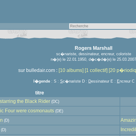
Rogers Marshall
sc�nariste, dessinateur, encreur, coloriste
n�(e) le 22.01.1950
, d�c�d�(e) le 25.03.200
sur bulledair.com :
[10 albums]
[1 collectif]
[20 p�riodi
l�gende
: S :
S
c�nariste D :
D
essinateur E :
E
ncreur C
titre
tarring the Black Rider
(DC)
stic Four were cosmonauts
(DE)
on
Amazing
(D)
Incredib
(D)