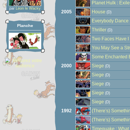
Planet Hulk : Exile
par
Léon le Wacky
2005
House
(D)
Everybody Dance
Planche
Thriller
(D)
Two Faces Have I
You May See a St
Some Enchanted 
2000
Siege
(D)
Siege
(D)
Siege
(D)
Siege
(D)
Siege
(D)
1992
(There's) Somethi
(There's) Somethi
Timequake : What i