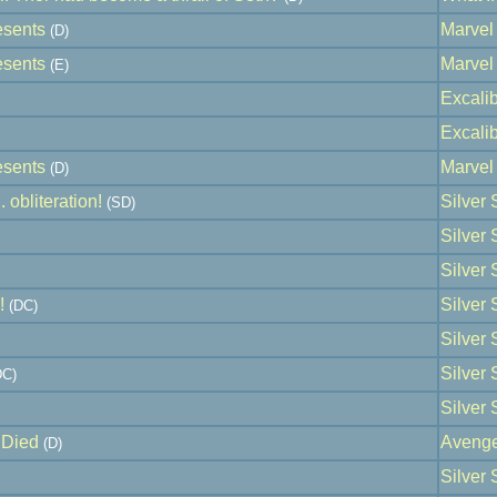
esents
Marvel
(D)
esents
Marvel
(E)
Excali
Excali
esents
Marvel
(D)
 obliteration!
Silver S
(SD)
Silver S
Silver S
!
Silver S
(DC)
Silver S
Silver S
C)
Silver S
 Died
Avenge
(D)
Silver S