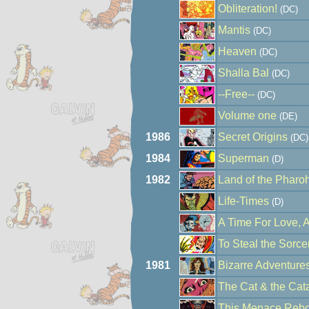
Obliteration!
(DC)
Mantis
(DC)
Heaven
(DC)
Shalla Bal
(DC)
--Free--
(DC)
Volume one
(DE)
1986
Secret Origins
(DC)
1984
Superman
(D)
1982
Land of the Pharo
Life-Times
(D)
A Time For Love, A
To Steal the Sorce
1981
Bizarre Adventure
The Cat & the Cat
This Menace Rebo