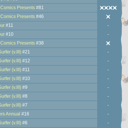
 Comics Presents
#81
 Comics Presents
#46
bur
#11
-
bur
#10
-
 Comics Presents
#38
urfer (v.III)
#21
-
urfer (v.III)
#12
-
urfer (v.III)
#11
-
urfer (v.III)
#10
-
urfer (v.III)
#9
-
urfer (v.III)
#8
-
urfer (v.III)
#7
-
rs Annual
#16
-
urfer (v.III)
#6
-