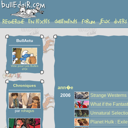
auteur
BullActu
Vote pour Les Bulles
d'Or
Chroniques
ann�e
2006
Strange Westerns s
What if the Fanta
par
rohagus
Unnatural Selecti
Planet Hulk : Exile