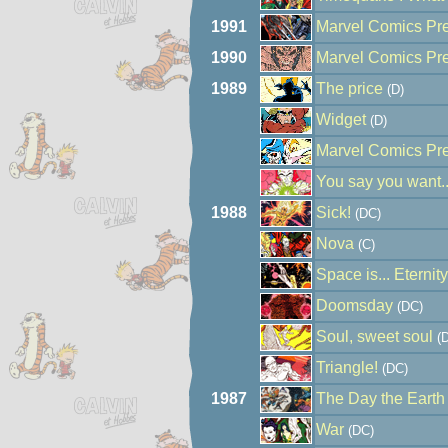
1991
Marvel Comics Pr
1990
Marvel Comics Pr
1989
The price
(D)
Widget
(D)
Marvel Comics Pr
You say you want...
1988
Sick!
(DC)
Nova
(C)
Space is... Eternity
Doomsday
(DC)
Soul, sweet soul
(D
Triangle!
(DC)
1987
The Day the Earth
War
(DC)