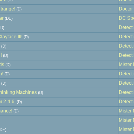
trange!
Doctor 
(D)
ar
DC Spe
(DE)
Detect
D)
ayface III!
Detect
(D)
Detect
(D)
!
Detect
(D)
ds
Mister 
(D)
n!
Detect
(D)
Detect
(D)
Thinking Machines
Detect
(D)
 2-4-6!
Detect
(D)
ance!
Mister 
(D)
Mister 
Mister 
DE)