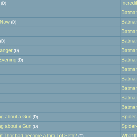
Incredib
(D)
Batman
 Now
Batman
(D)
Batman
Batman
(D)
ranger
Batman
(D)
Evening
Batman
(D)
Batman
Batman
Batman
Batman
Batman
ng about a Gun
Spider
(D)
ng about a Gun
Spider
(D)
f Thor had become a thrall of Seth?
What If 
(D)