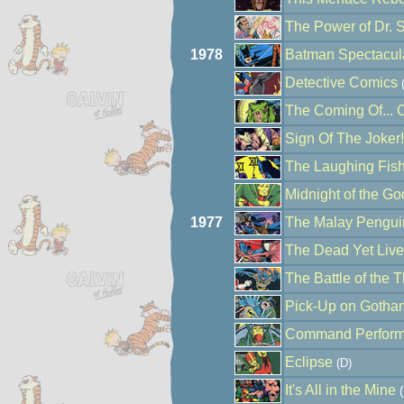
The Power of Dr. S
1978
Batman Spectacul
Detective Comics
(
The Coming Of... Cl
Sign Of The Joker!
The Laughing Fish
Midnight of the Go
1977
The Malay Pengui
The Dead Yet Live
The Battle of the 
Pick-Up on Gotham
Command Perform
Eclipse
(D)
It's All in the Mine
(