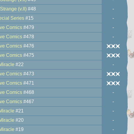
Strange (v.II)
#48
-
cial Series
#15
-
ive Comics
#479
-
ive Comics
#478
-
ive Comics
#476
ive Comics
#475
Miracle
#22
-
ive Comics
#473
ive Comics
#471
ive Comics
#468
-
ive Comics
#467
-
Miracle
#21
-
Miracle
#20
-
Miracle
#19
-