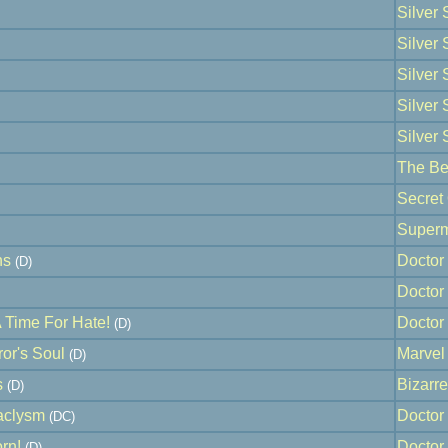
Silver S
Silver S
Silver S
Silver S
Silver S
The Be
Secret O
Super
hs
Doctor 
(D)
Doctor 
 Time For Hate!
Doctor 
(D)
ror's Soul
Marvel
(D)
s
Bizarr
(D)
aclysm
Doctor 
(DC)
rn!
Doctor 
(D)