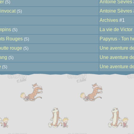
er
Antoine Sèvres
(S)
invocat
Antoine Sèvres
(S)
Archives
#1
mpins
La vie de Victor
(S)
nts Rouges
Papyrus - Ton h
(S)
butte rouge
Une aventure de
(S)
Bang
Une aventure de
(S)
e
Une aventure de
(S)