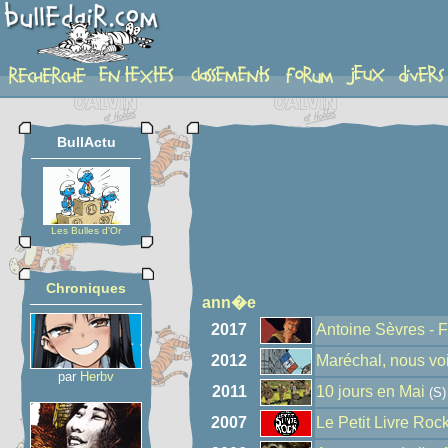
auteur
BullActu
Les Bulles d'Or
Chroniques
ann�e
2017
Antoine Sèvres - 
2012
Maréchal, nous vo
par
Herbv
2011
10 jours en Mai
(S)
2007
Le Petit Livre Roc