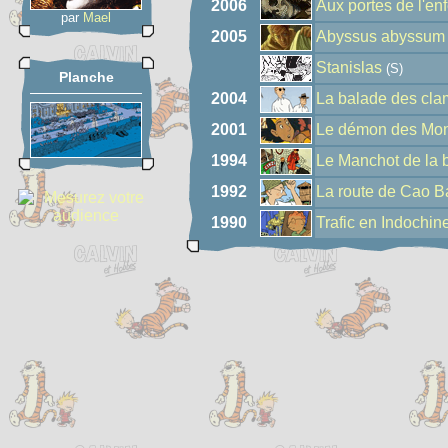
2006
Aux portes de l'enf
par
Mael
2005
Abyssus abyssum 
Stanislas
(S)
Planche
2004
La balade des cla
2001
Le démon des Mo
1994
Le Manchot de la 
1992
La route de Cao 
1990
Trafic en Indochin