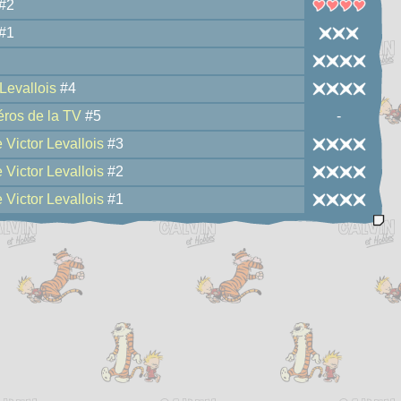
#2
#1
 Levallois
#4
éros de la TV
#5
-
 Victor Levallois
#3
 Victor Levallois
#2
 Victor Levallois
#1