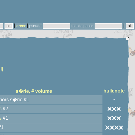
|
|
|
créer
pseudo
mot de passe
f]
bullenote
s�rie, # volume
-
hors s�rie #1
s
#2
s
#1
#1