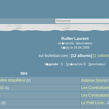
Rullier Laurent
sc�nariste, dessinateur
n�(e) le 24.04.1959
sur bulledair.com :
[12 albums]
[1 collecti
l�gende
: S :
S
c�nariste D :
D
essinateur
titre
Frère enquêteur
Antoine Sèvres
(S)
ilà
Les Combattant
(S)
Les Combattant
k
Le Petit Livre...
(D)