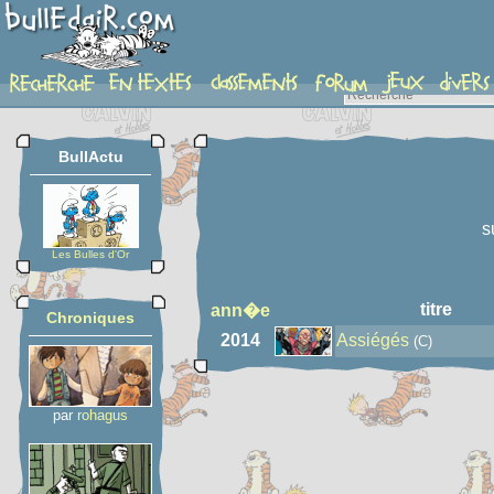
auteur
BullActu
s
Les Bulles d'Or
titre
ann�e
Chroniques
2014
Assiégés
(C)
par
rohagus