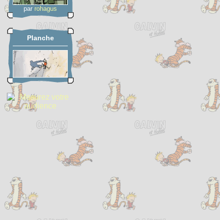
par
rohagus
Planche