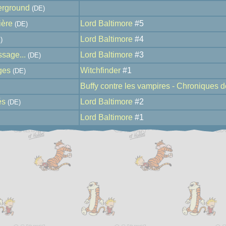
erground
(DE)
ière
Lord Baltimore
#5
(DE)
Lord Baltimore
#4
)
sage...
Lord Baltimore
#3
(DE)
ges
Witchfinder
#1
(DE)
Buffy contre les vampires - Chroniques
és
Lord Baltimore
#2
(DE)
Lord Baltimore
#1