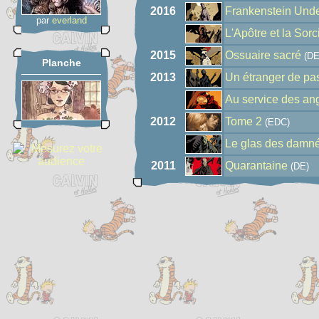
2016
Frankenstein Und
par
everland
L'Apôtre et la Sorc
2015
Ossuaire sacré
(DE
Planche
2013
Un étranger de pas
Au service des an
2012
Tome 2
(EDC)
Le glas des damn
2011
Quarantaine
(DE)