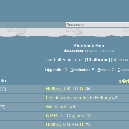
Stenbeck Ben
dessinateur, encreur, coloriste
sur bulledair.com :
[13 albums]
[50 en v
l�gende
: D :
D
essinateur E :
E
ncreur C :
C
olori
titre
s�ri
Hellboy & B.P.R.D.
#6
DE)
Les dossiers secrets de Hellboy
#2
Witchfinder
#4
DE)
B.P.R.D. - Origines
#3
Hellboy & B.P.R.D.
#2