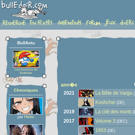
auteur
BullActu
Les Annexes de
Bulledair
ann�e
Chroniques
2021
La Bête de Vargu
(
Koshchei
(DE)
2019
La cité des morts
(
par
Herbv
2017
Volume 3
(DEC)
1953
(DE)