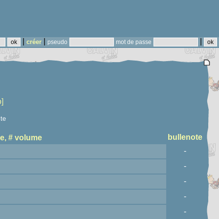
|
|
|
créer
pseudo
mot de passe
o]
ste
bullenote
e, # volume
-
-
-
-
-