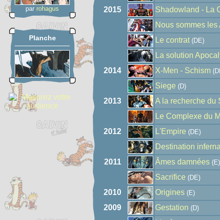
par
rohagus
2015
Shadowland - La C
Nous sommes les 
Planche
Le contrat
(DE)
La solution Apoca
2014
X-Men - Schism
(D
Siege
(D)
2013
A la recherche du
Le Complexe du M
2012
L'Empire
(DE)
Destination infern
2011
Âmes damnées
(E)
Sacrifice
(DE)
2010
Origines
(E)
2009
Gestation
(D)