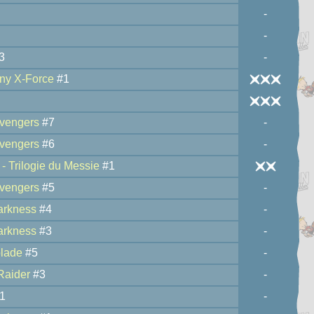
-
-
3
-
ny X-Force
#1
vengers
#7
-
vengers
#6
-
- Trilogie du Messie
#1
vengers
#5
-
arkness
#4
-
arkness
#3
-
lade
#5
-
Raider
#3
-
1
-