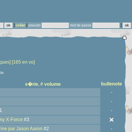
|
|
|
créer
pseudo
mot de passe
ques]
[165 en vo]
ste
bullenote
s�rie, # volume
-
-
1
-
ny X-Force
#3
ine par Jason Aaron
#2
-