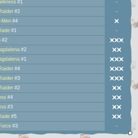
arkness
#1
-
Raider
#2
-
-Men
#4
lade
#1
-
n
#2
agdalena
#2
agdalena
#1
Raider
#4
Raider
#3
Raider
#2
ess
#4
ess
#3
lade
#5
Force
#3
-