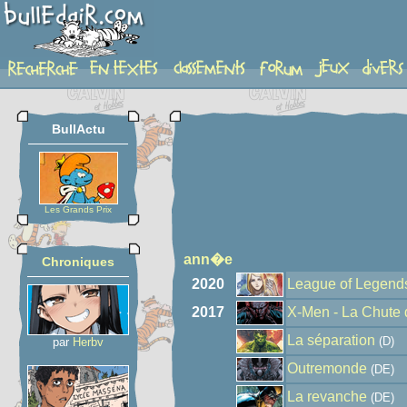
auteur
BullActu
Les Grands Prix
ann�e
Chroniques
2020
League of Legends
2017
X-Men - La Chute d
La séparation
(D)
par
Herbv
Outremonde
(DE)
La revanche
(DE)