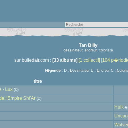
Tan Billy
dessinateur, encreur, coloriste
sur bulledair.com :
[33 albums]
[1 collectif]
[104 p�riodi
l�gende
: D :
D
essinateur E :
E
ncreur C :
C
olori
titre
 - Lux
(D)
e l'Empire Shi'Ar
(D)
Hulk
#
Uncan
Wolver