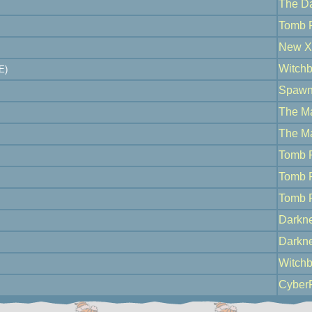
The D
Tomb 
New X
Witchb
E)
Spaw
The M
The M
Tomb 
Tomb 
Tomb 
Darkn
Darkn
Witchb
Cyber