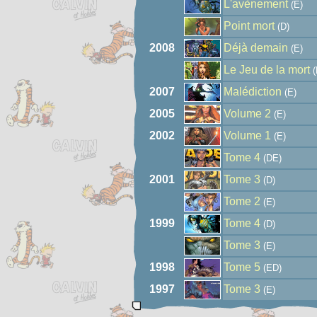
L'avènement
(E)
Point mort
(D)
2008
Déjà demain
(E)
Le Jeu de la mort
(
2007
Malédiction
(E)
2005
Volume 2
(E)
2002
Volume 1
(E)
Tome 4
(DE)
2001
Tome 3
(D)
Tome 2
(E)
1999
Tome 4
(D)
Tome 3
(E)
1998
Tome 5
(ED)
1997
Tome 3
(E)