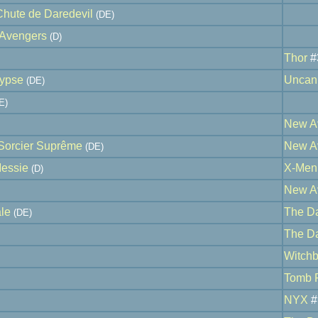
hute de Daredevil
(DE)
Avengers
(D)
Thor
#
lypse
Uncan
(DE)
E)
New A
 Sorcier Suprême
New A
(DE)
essie
X-Men 
(D)
New A
ale
The D
(DE)
The D
Witchb
Tomb 
NYX
#