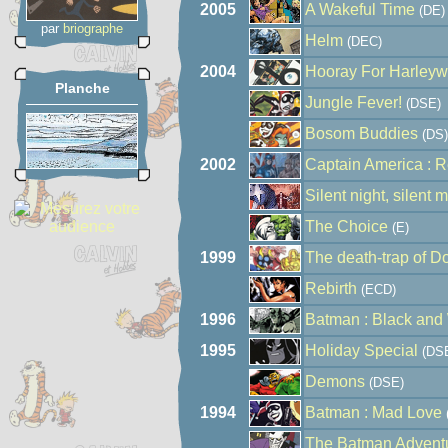
2005
A Wakeful Time
(DE)
par
briographe
Helm
(DEC)
2004
Hooray For Harley
Planche
Jungle Fever!
(DSE)
Bosom Buddies
(DS)
2002
Captain America : R
Silent night, silent 
The Choice
(E)
1999
The death-trap of D
Rebirth
(ECD)
1996
Batman : Black and
1995
Holiday Special
(DS
Demons
(DSE)
1994
Batman : Mad Love
The Batman Advent