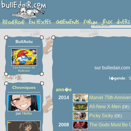
auteur
BullActu
sur bulledair.com
Les Annexes de
Bulledair
l�gende
: S
Chroniques
ann�e
2014
Marvel 75th Anniver
All-New X-Men
(DE)
par
Herbv
Picky Sicky
(DE)
2008
The Gods Must Be 