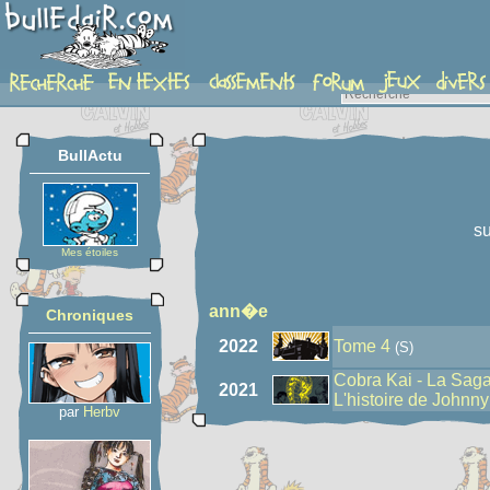
auteur
BullActu
su
Mes étoiles
ann�e
Chroniques
2022
Tome 4
(S)
Cobra Kai - La Saga
2021
L'histoire de Johnny
par
Herbv