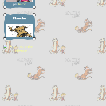
par
herbv
Planche