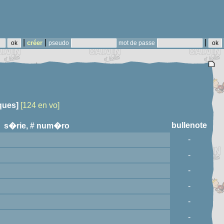
|
|
|
créer
pseudo
mot de passe
ques]
[124 en vo]
bullenote
s�rie, # num�ro
-
-
-
-
-
-