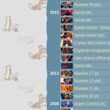
Numéro 25
(DE)
2015
Spiral
(DE)
Spiral
(DE)
Spider-Verse - Epil
Spider-Verse
(DE)
L'union fait la force
(
Esprit de vengeance
Une chance d'être e
Spiral
(DE)
2013
Numéro 17
(D)
Numéro 13
(DE)
Numéro 11
(D)
Numéro 10
(D)
2008
Aspen Comics
(D)