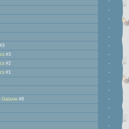
-
-
-
-
-
#3
-
ics
#3
-
ics
#2
-
ics
#1
-
-
-
a Galaxie
#8
-
-
-
-