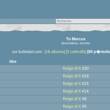
To Marcus
dessinateur, encreur
sur bulledair.com :
[16 albums]
[3 collectifs]
[60 p�riodi
titre
Reign of X
#20
Reign of X
#18
Reign of X
#15
Reign of X
#14
Reign of X
#8
Reign of X
#5