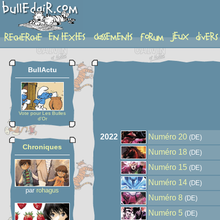
auteur
BullActu
Vote pour Les Bulles
d'Or
2022
Numéro 20
(DE)
Chroniques
Numéro 18
(DE)
Numéro 15
(DE)
Numéro 14
(DE)
par
rohagus
Numéro 8
(DE)
Numéro 5
(DE)