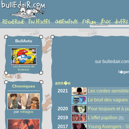
auteur
BullActu
sur bulledair.co
Les Annexes de
Bulledair
l�ge
ann�e
Chroniques
2021
Les cordes sensible
Le bruit des vagues
2020
Pour toujours et à j
par
rohagus
2019
L'effet papillon
(S)
2017
Young Avengers - S