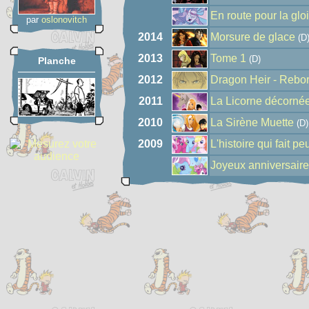
En route pour la glo
par
oslonovitch
2014
Morsure de glace
(D
2013
Tome 1
(D)
Planche
2012
Dragon Heir - Rebo
2011
La Licorne décorné
2010
La Sirène Muette
(D)
2009
L'histoire qui fait pe
Joyeux anniversaire