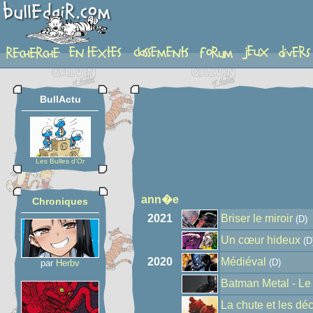
auteur
BullActu
Les Bulles d'Or
ann�e
Chroniques
2021
Briser le miroir
(D)
Un cœur hideux
(D
2020
Médiéval
(D)
par
Herbv
Batman Metal - Le 
La chute et les dé