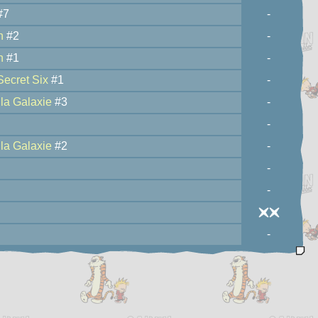
#7
-
h
#2
-
h
#1
-
Secret Six
#1
-
la Galaxie
#3
-
-
la Galaxie
#2
-
-
-
-