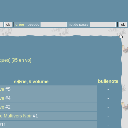
|
|
|
créer
pseudo
mot de passe
ques]
[95 en vo]
bullenote
s�rie, # volume
ve
#5
-
ve
#4
-
ve
#2
-
e Multivers Noir
#1
-
#11
-