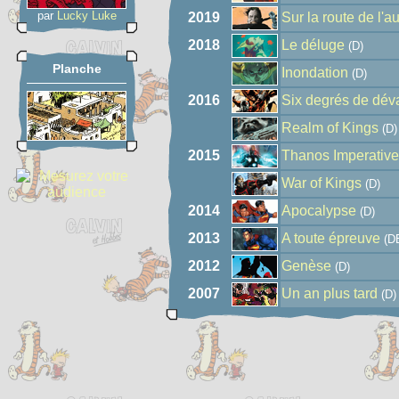
par
Lucky Luke
2019
Sur la route de l'au
2018
Le déluge
(D)
Planche
Inondation
(D)
2016
Six degrés de dév
Realm of Kings
(D)
2015
Thanos Imperative
War of Kings
(D)
2014
Apocalypse
(D)
2013
A toute épreuve
(D
2012
Genèse
(D)
2007
Un an plus tard
(D)