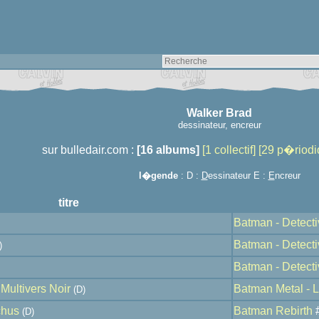
Walker Brad
dessinateur, encreur
sur bulledair.com :
[16 albums]
[1 collectif]
[29 p�riodi
l�gende
: D :
D
essinateur E :
E
ncreur
titre
Batman - Detecti
Batman - Detecti
)
Batman - Detecti
Multivers Noir
Batman Metal - L
(D)
chus
Batman Rebirth
(D)