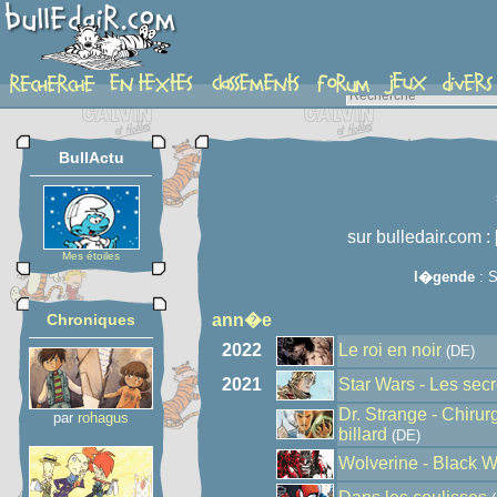
auteur
BullActu
sur bulledair.com :
Mes étoiles
l�gende
: S
Chroniques
ann�e
2022
Le roi en noir
(DE)
2021
Star Wars - Les secr
Dr. Strange - Chirur
par
rohagus
billard
(DE)
Wolverine - Black W