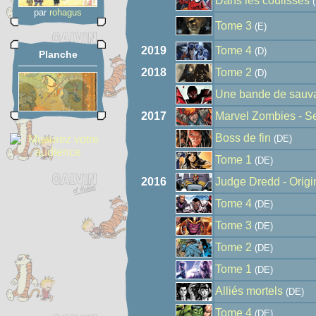
Dans les coulisses
(
par
rohagus
Tome 3
(E)
2019
Tome 4
(D)
Planche
2018
Tome 2
(D)
Une bande de sauv
2017
Marvel Zombies - S
Boss de fin
(DE)
Tome 1
(DE)
2016
Judge Dredd - Origi
Tome 4
(DE)
Tome 3
(DE)
Tome 2
(DE)
Tome 1
(DE)
Alliés mortels
(DE)
Tome 4
(DE)