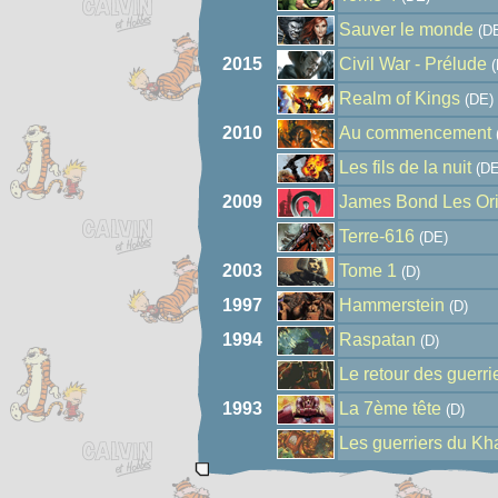
Sauver le monde
(D
2015
Civil War - Prélude
(
Realm of Kings
(DE)
2010
Au commencement
Les fils de la nuit
(DE
2009
James Bond Les Orig
Terre-616
(DE)
2003
Tome 1
(D)
1997
Hammerstein
(D)
1994
Raspatan
(D)
Le retour des guerri
1993
La 7ème tête
(D)
Les guerriers du Kh