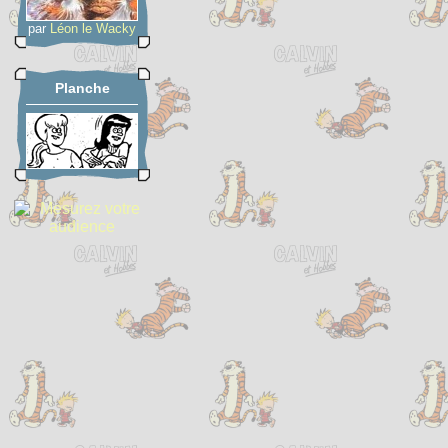
par
Léon le Wacky
Planche