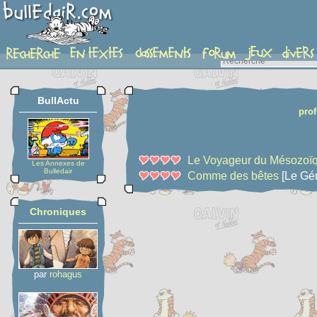
chroniques_profil
BullActu
prof
Le Voyageur du Mésozoï
Les Annexes de
Bulledair
Comme des bêtes
[Le Gén
Chroniques
par
rohagus