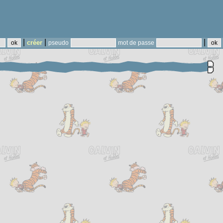
|
|
|
créer
pseudo
mot de passe