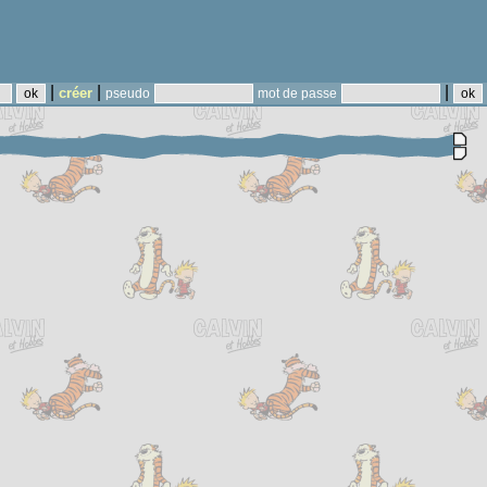
|
|
|
créer
pseudo
mot de passe