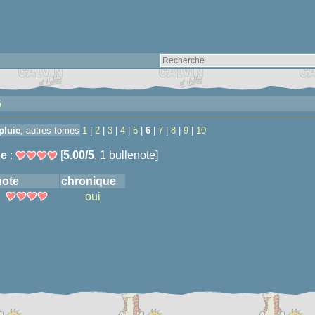
6
pluie
, autres tomes
1
|
2
|
3
|
4
|
5
|
6
|
7
|
8
|
9
|
10
e
:
[
5.00/5
, 1 bullenote]
note
chronique
oui