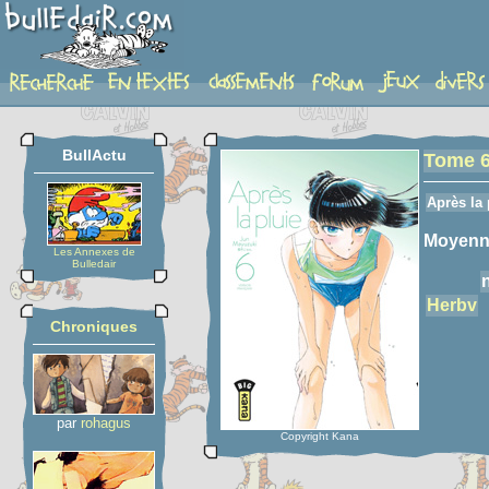
detail-etoiles
BullActu
Tome 
Après la 
Moyenn
Les Annexes de
Bulledair
Herbv
Chroniques
par
rohagus
Copyright Kana