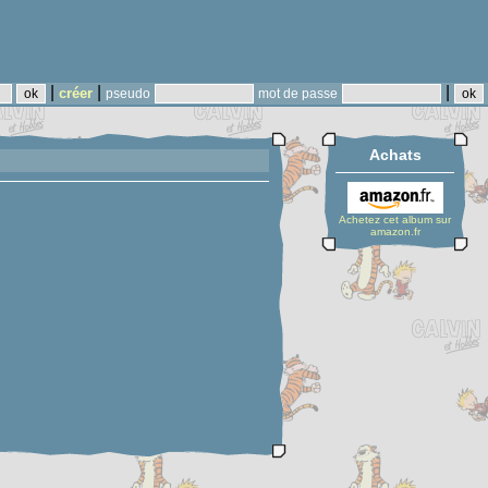
|
|
|
créer
pseudo
mot de passe
Achats
Achetez cet album sur
amazon.fr