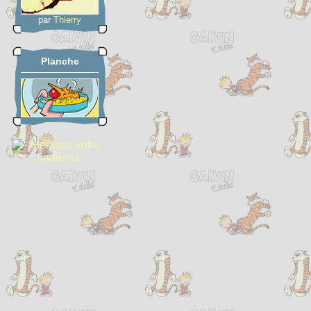
par
Thierry
Planche