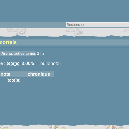
mortels
 Arena
, autres tomes
1
|
2
e
:
[
3.00/5
, 1 bullenote]
note
chronique