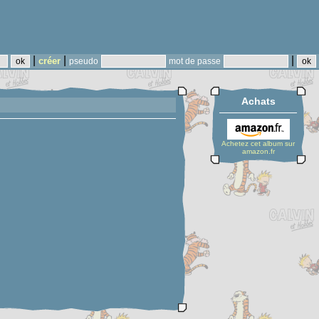
|
|
|
créer
pseudo
mot de passe
Achats
Achetez cet album sur
amazon.fr