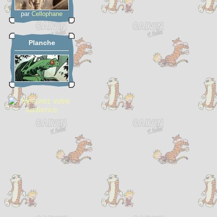
par
Cellophane
Planche