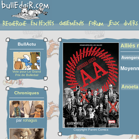
detail-etoiles
BullActu
Alliés 
Avengers
Moyenn
Vote pour Le Grand
Prix de Bulledair
Anoeta
Chroniques
par
rohagus
Copyright Panini Comics