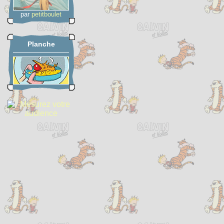
par
petitboulet
Planche