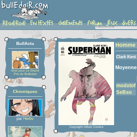
detail-etoiles
BullActu
Homme d
Clark Kent
Moyenne
Vote pour Le Grand
Prix de Bulledair
modxtof
Chroniques
SeBso
par
Herbv
Copyright Urban Comics