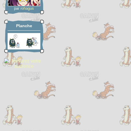
par
rohagus
Planche