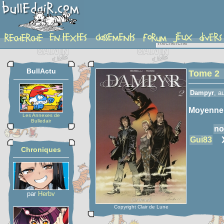
detail-etoiles
BullActu
Tome 2
Dampyr
, a
Moyenne
Les Annexes de
Bulledair
no
Gui83
Chroniques
par
Herbv
Copyright Clair de Lune